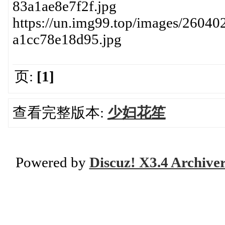
83a1ae8e7f2f.jpg
https://un.img99.top/images/2604
a1cc78e18d95.jpg
页:
[1]
查看完整版本:
少妇花笙
Powered by
Discuz! X3.4 Archive