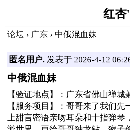
红杏's
论坛
›
广东
› 中俄混血妹
匿名用户.
发表于 2026-4-12 06:26
中俄混血妹
【验证地点】：广东省佛山禅城
【服务项目】：哥哥来了我们先
上甜言密语亲吻耳朵和十指弹琴
游世界，再给哥哥独龙钻，猴子