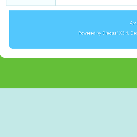
Arc
Powered by
Discuz!
X3.4
. De